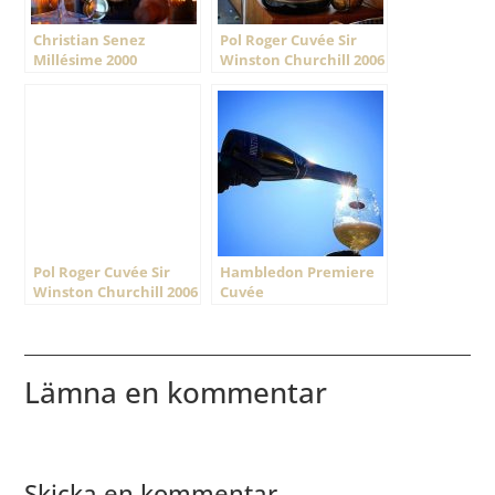
Christian Senez
Pol Roger Cuvée Sir
Millésime 2000
Winston Churchill 2006
Pol Roger Cuvée Sir
Hambledon Premiere
Winston Churchill 2006
Cuvée
Lämna en kommentar
Skicka en kommentar