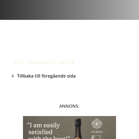
mars 11, 2019
| 0 kommentar
Hambledon Premiere
Cuvée
9,5🏅
·
BRITISH FIZZ
·
BRUT🍭
Tillbaka till föregående sida
ANNONS: