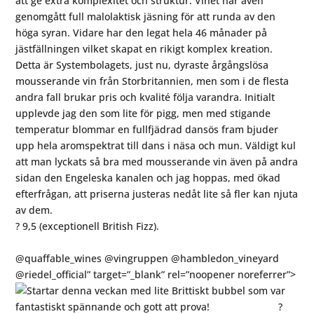
att ge extra komplexitet och struktur. Vinet har även
genomgått full malolaktisk jäsning för att runda av den
höga syran. Vidare har den legat hela 46 månader på
jästfällningen vilket skapat en rikigt komplex kreation.
Detta är Systembolagets, just nu, dyraste årgångslösa
mousserande vin från Storbritannien, men som i de flesta
andra fall brukar pris och kvalité följa varandra. Initialt
upplevde jag den som lite för pigg, men med stigande
temperatur blommar en fullfjädrad dansös fram bjuder
upp hela aromspektrat till dans i näsa och mun. Väldigt kul
att man lyckats så bra med mousserande vin även på andra
sidan den Engeleska kanalen och jag hoppas, med ökad
efterfrågan, att priserna justeras nedåt lite så fler kan njuta
av dem.
? 9,5 (exceptionell British Fizz).
⠀⠀⠀⠀⠀⠀⠀⠀⠀
@quaffable_wines @vingruppen @hambledon_vineyard
@riedel_official” target=”_blank” rel=”noopener noreferrer”>