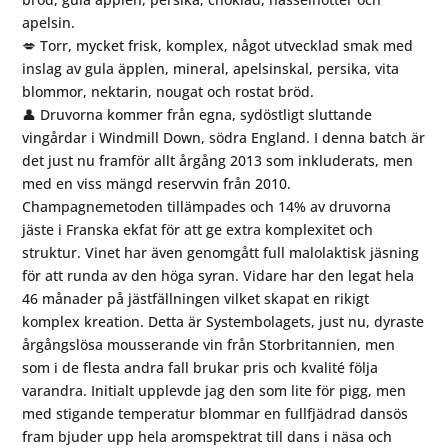
apelsin.
💋 Torr, mycket frisk, komplex, något utvecklad smak med
inslag av gula äpplen, mineral, apelsinskal, persika, vita
blommor, nektarin, nougat och rostat bröd.
👤 Druvorna kommer från egna, sydöstligt sluttande
vingårdar i Windmill Down, södra England. I denna batch är
det just nu framför allt årgång 2013 som inkluderats, men
med en viss mängd reservvin från 2010.
Champagnemetoden tillämpades och 14% av druvorna
jäste i Franska ekfat för att ge extra komplexitet och
struktur. Vinet har även genomgått full malolaktisk jäsning
för att runda av den höga syran. Vidare har den legat hela
46 månader på jästfällningen vilket skapat en rikigt
komplex kreation. Detta är Systembolagets, just nu, dyraste
årgångslösa mousserande vin från Storbritannien, men
som i de flesta andra fall brukar pris och kvalité följa
varandra. Initialt upplevde jag den som lite för pigg, men
med stigande temperatur blommar en fullfjädrad dansös
fram bjuder upp hela aromspektrat till dans i näsa och