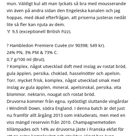
mun. Väldigt kul att man lyckats så bra med mousserande
vin även på andra sidan den Engeleska kanalen och jag
hoppas, med ökad efterfrågan, att priserna justeras nedåt
lite så fler kan njuta av dem.
🏅 9,5 (exceptionell British Fizz).
⠀⠀⠀⠀⠀⠀⠀⠀⠀
? Hambledon Premiere Cuvée (nr 90398; 549 kr).
24% PN, 3% PM & 73% C.
0,7 g/100 ml (Brut).
? Komplex, något utvecklad doft med inslag av rostat bröd,
gula äpplen, persika, choklad, hasselnötter och apelsin.
Torr, mycket frisk, komplex, något utvecklad smak med
inslag av gula äpplen, mineral, apelsinskal, persika, vita
blommor, nektarin, nougat och rostat bröd.
Druvorna kommer från egna, sydöstligt sluttande vingårdar
i Windmill Down, södra England. I denna batch är det just
nu framför allt årgång 2013 som inkluderats, men med en
viss mängd reservvin från 2010. Champagnemetoden
tillämpades och 14% av druvorna jäste i Franska ekfat för