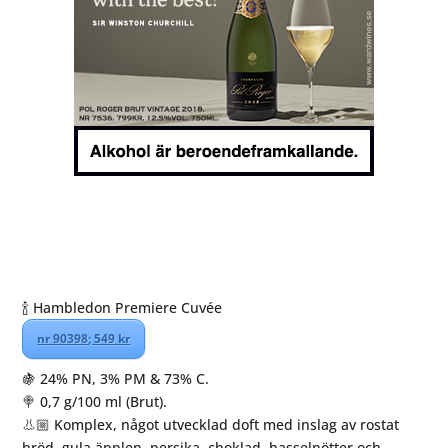
🍾 Hambledon Premiere Cuvée
nr 90398; 549 kr
🍇 24% PN, 3% PM & 73% C.
🍭 0,7 g/100 ml (Brut).
👃🏼 Komplex, något utvecklad doft med inslag av rostat
bröd, gula äpplen, persika, choklad, hasselnötter och