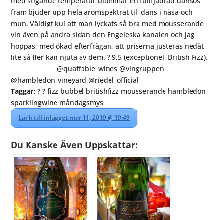
Taggar:
? ? fizz bubbel britishfizz mousserande hambledon
sparklingwine måndagsmys
Länk till inlägget mar 11, 2019 @ 19:49
Du Kanske Även Uppskattar: