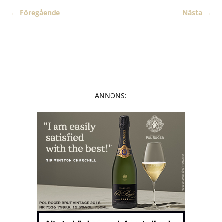
←
Föregående
Nästa
→
ANNONS: