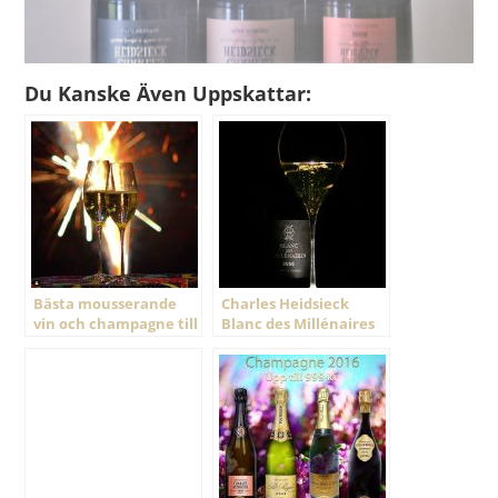
Du Kanske Även Uppskattar:
Bästa mousserande
Charles Heidsieck
vin och champagne till
Blanc des Millénaires
nyår 2020
2006