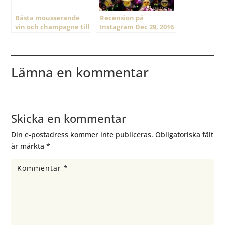
Bästa mousserande
Recension på
vin och champagne till
Instagram Dec 29, 2016
nyår 2022
@ 14:30
Lämna en kommentar
Skicka en kommentar
Din e-postadress kommer inte publiceras.
Obligatoriska fält
är märkta
*