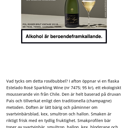
Vad tycks om detta rosébubbel? I afton öppnar vi en flaska
Estelado Rosé Sparkling Wine (nr 7475; 95 kr), ett ekologiskt
mousserande vin från Chile. Den är helt baserad på druvan
Paìs och tillverkat enligt den traditionella (champagne)
metoden. Doften är lätt bärig och påminner om
svartvinbärsblad, kex, smultron och hallon. Smaken är
riktigt frisk med en tydlig fruktighet. Smakprofilen bär
toner av svartvinbär, smultron, hallon, kex, blodgrape och