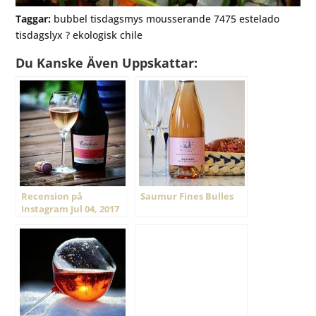
Taggar:
bubbel tisdagsmys mousserande 7475 estelado
tisdagslyx ? ekologisk chile
Du Kanske Även Uppskattar:
Recension på
Saumur Fines Bulles
Instagram Jul 04, 2017
@ 16:41