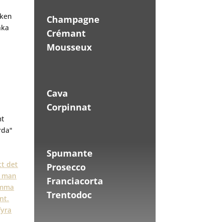
aken
Champagne
nka
Crémant
Mousseux
Cava
Corpinnat
mt
rda"
Spumante
Prosecco
Franciacorta
Trentodoc