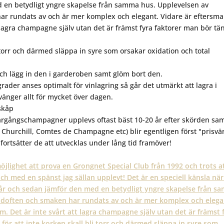
 en betydligt yngre skapelse från samma hus. Upplevelsen av
ar rundats av och är mer komplex och elegant. Vidare är eftersm
 lagra champagne själv utan det är främst fyra faktorer man bör tä
li torr och därmed släppa in syre som orsakar oxidation och total
 och lägg in den i garderoben samt glöm bort den.
ader anses optimalt för vinlagring så går det utmärkt att lagra i
änger allt för mycket över dagen.
lskåp
, årgångschampagner upplevs oftast bäst 10-20 år efter skörden sa
 Churchill, Comtes de Champagne etc) blir egentligen först "prisvä
ortsätter de att utvecklas under lång tid framöver!