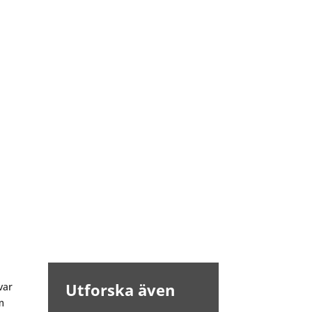
Utforska även
var
m