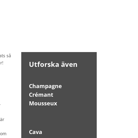
ats så
Utforska även
r!
Champagne
Crémant
Mousseux
r
 är
Cava
 som