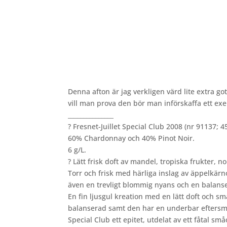
Denna afton är jag verkligen värd lite extra go
vill man prova den bör man införskaffa ett ex
_______________
? Fresnet-Juillet Special Club 2008 (nr 91137; 45
60% Chardonnay och 40% Pinot Noir.
6 g/L.
? Lätt frisk doft av mandel, tropiska frukter, n
Torr och frisk med härliga inslag av äppelkärno
även en trevligt blommig nyans och en balanse
En fin ljusgul kreation med en lätt doft och s
balanserad samt den har en underbar eftersmak
Special Club ett epitet, utdelat av ett fåtal 