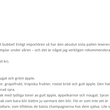
tt bubbel! Enligt importören så har den absolut sista pallen leverer
emplar under våren – och det är något jag verkligen rekommendera
0 kr).
ougat och grönt äpple.
r, grapefrukt, tropiska frukter, rostat bröd och gult äpple. Den ha
rad syra.
mak med tydliga toner av gult äpple, äppelkärnor och nougat. Syran
 som bara blir bättre ju varmare den blir. För er som inte vet är
småodlare, som tilldelas de bästa champagnerna hos dem själva. Lite