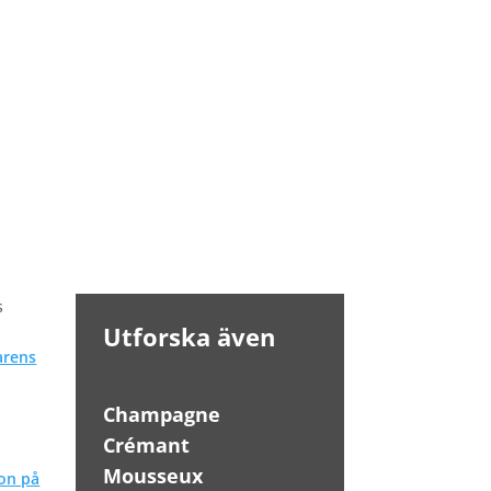
s
Utforska även
Champagne
Crémant
Mousseux
on på