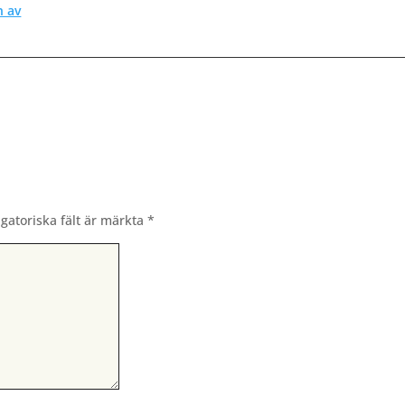
n av
igatoriska fält är märkta
*