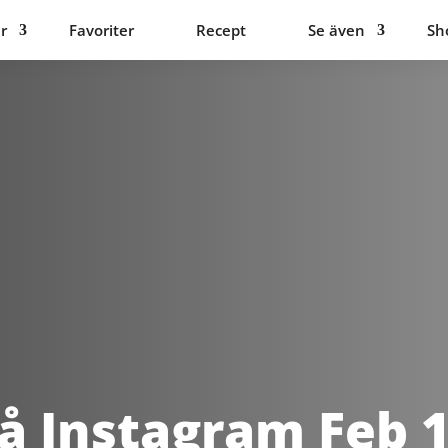
r
Favoriter
Recept
Se även
Sh
å Instagram Feb 1