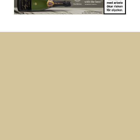
Anmäl dig till vårt nyhetsbrev
Ta del av nyheter från oss på Mousserande!
Meddelande om lyckad
överföring
Prenumerera