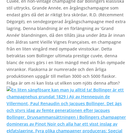
Cuvée, en non-vintage champagne där Bollingers klassiska
stil uttrycks, Grande Année, en årgångschampagne som
endast görs då det är riktigt bra skördar, R.D. (Récemment
Dégorgé), en sendegorgerad årgångschampagne med extra
lagring. Denna blandning är en förlängning av ‘Grand
Année’ blandningen, då den tillåts jäsa under åtta år innan
den åldras samt Vieille Vignes Françaises, en champagne
från en liten vingård med oympade vinstockar. Detta
betraktas som Bollinger ultimata prestige cuvée, denna
blanc de noirs görs i en liten mängd med vin från oympade
vinrankor. Flaskorna är numrerade och den årliga
produktionen uppgår till mellan 3000 och 5000 flaskor.
Fråga är om ni kan lista ut vilken som njöts denna afton?