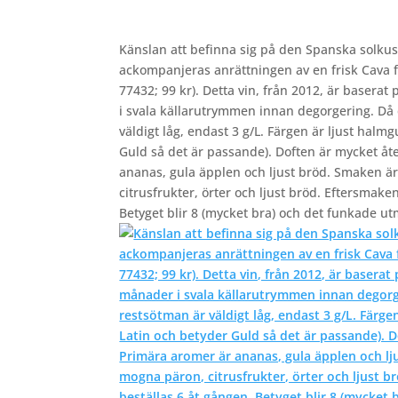
Känslan att befinna sig på den Spanska solkus
ackompanjeras anrättningen av en frisk Cava 
77432; 99 kr). Detta vin, från 2012, är baser
i svala källarutrymmen innan degorgering. Då d
väldigt låg, endast 3 g/L. Färgen är ljust ha
Guld så det är passande). Doften är mycket åt
ananas, gula äpplen och ljust bröd. Smaken är
citrusfrukter, örter och ljust bröd. Eftersmake
Betyget blir 8 (mycket bra) och det funkade utm