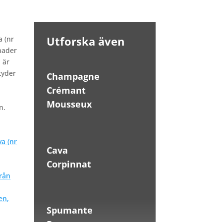
Utforska även
 (nr
nader
 är
tyder
Champagne
Crémant
Mousseux
n.
Cava
Corpinnat
Spumante