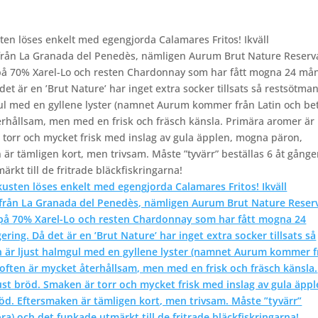
ten löses enkelt med egengjorda Calamares Fritos! Ikväll
från La Granada del Penedès, nämligen Aurum Brut Nature Reserva
at på 70% Xarel-Lo och resten Chardonnay som har fått mogna 24 må
et är en ’Brut Nature’ har inget extra socker tillsats så restsötman
lmgul med en gyllene lyster (namnet Aurum kommer från Latin och be
erhållsam, men med en frisk och fräsch känsla. Primära aromer är
 torr och mycket frisk med inslag av gula äpplen, mogna päron,
n är tämligen kort, men trivsam. Måste ”tyvärr” beställas 6 åt gånge
ärkt till de fritrade bläckfiskringarna!