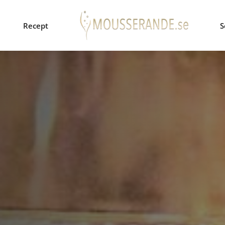
Recept
S