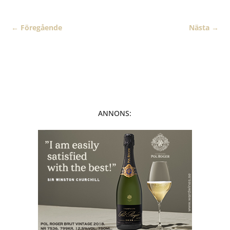
←
Föregående
Nästa
→
ANNONS: