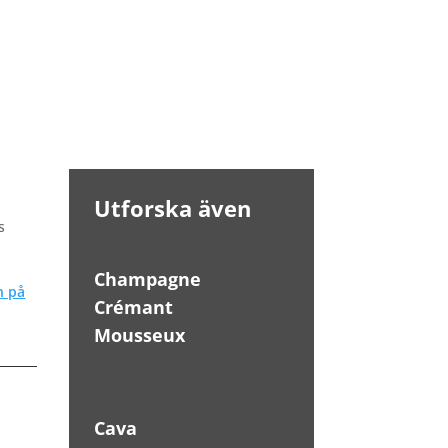
Utforska även
s
Champagne
n på
Crémant
Mousseux
Cava