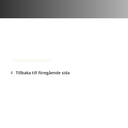
mars 26, 2017
| 10 kommentar
Recension på Instagram
Mar 26, 2017 @ 18:35
OKATEGORISERADE
Tillbaka till föregående sida
ANNONS: