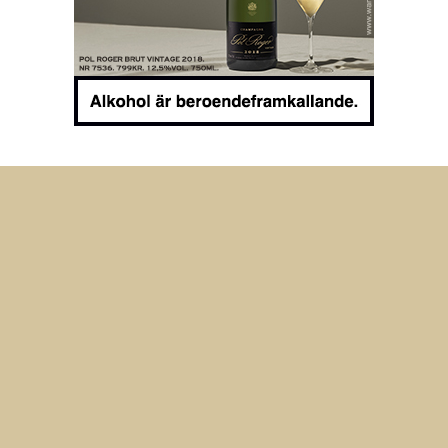
Anmäl dig till vårt nyhetsbrev
Ta del av nyheter från oss på Mousserande!
Meddelande om lyckad
överföring