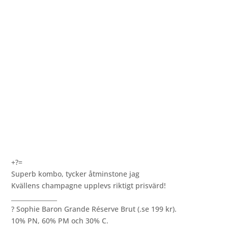
+?=️
Superb kombo, tycker åtminstone jag
Kvällens champagne upplevs riktigt prisvärd!
_______________
? Sophie Baron Grande Réserve Brut (.se 199 kr).
10% PN, 60% PM och 30% C.