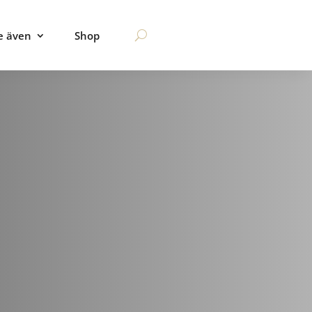
e även
Shop