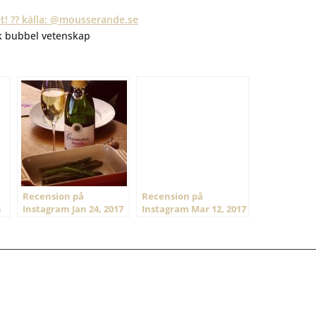
ik bubbel vetenskap
Recension på
Recension på
s
Instagram Jan 24, 2017
Instagram Mar 12, 2017
@ 21:54
@ 19:21