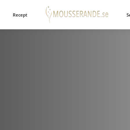
Recept
S