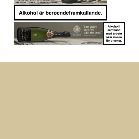
Anmäl dig till vårt nyhetsbrev
Ta del av nyheter från oss på Mousserande!
Meddelande om lyckad
överföring