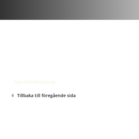
maj 20, 2017
| 11 kommentar
Recension på Instagram
May 20, 2017 @ 20:21
OKATEGORISERADE
Tillbaka till föregående sida
ANNONS: