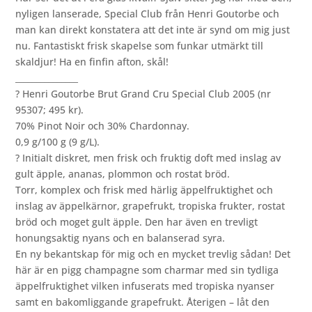
nyligen lanserade, Special Club från Henri Goutorbe och
man kan direkt konstatera att det inte är synd om mig just
nu. Fantastiskt frisk skapelse som funkar utmärkt till
skaldjur! Ha en finfin afton, skål!
_______________
? Henri Goutorbe Brut Grand Cru Special Club 2005 (nr
95307; 495 kr).
70% Pinot Noir och 30% Chardonnay.
0,9 g/100 g (9 g/L).
? Initialt diskret, men frisk och fruktig doft med inslag av
gult äpple, ananas, plommon och rostat bröd.
Torr, komplex och frisk med härlig äppelfruktighet och
inslag av äppelkärnor, grapefrukt, tropiska frukter, rostat
bröd och moget gult äpple. Den har även en trevligt
honungsaktig nyans och en balanserad syra.
En ny bekantskap för mig och en mycket trevlig sådan! Det
här är en pigg champagne som charmar med sin tydliga
äppelfruktighet vilken infuserats med tropiska nyanser
samt en bakomliggande grapefrukt. Återigen – låt den