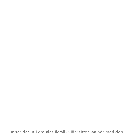
Hur ser det ut i era glas ikväll? Själv sitter jag här med den,