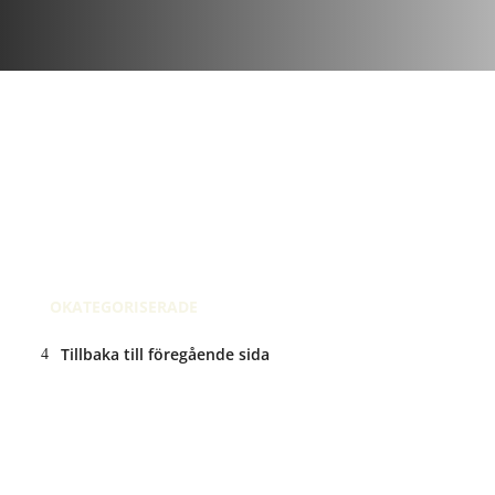
november 29, 2016
| 19 kommentar
Recension på Instagram
Nov 29, 2016 @ 16:02
OKATEGORISERADE
Tillbaka till föregående sida
ANNONS: