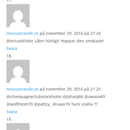
mousserande.se
på november 29, 2016 på 21:24
@ericasbilder Låter härligt! Hoppas den smakade!
Svara
mousserande.se
på november 29, 2016 på 21:25
@champagneclubstockholm @johanj66 @owasa69
@wolfmom70 @pattzy_ @saax76 Tack snälla ??
Svara