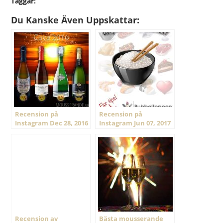
Taggar:
Du Kanske Även Uppskattar:
Recension på
Recension på
Instagram Dec 28, 2016
Instagram Jun 07, 2017
@ 19:11
@ 19:39
Recension av
Bästa mousserande