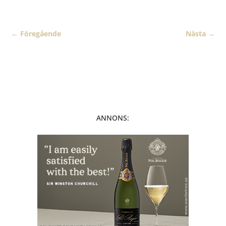
←
Föregående
Nästa
→
ANNONS: