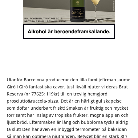
Utanför Barcelona producerar den lilla familjefirman Jaume
Giró i Giró fantastiska cavor. Just ikväll njuter vi deras Brut
Reserva (nr 77625; 119kr) till en trevlig hemgjord
prosciutto&ruccola-pizza. Det är en härligt gul skapelse
som doftar underbart friskt! Smaken är fruktig och mycket
torr samt har inslag av tropiska frukter, mogna äpplen och
ljust bröd. Eftersmaken är lång och bubblorna tycks aldrig
ta slut! Den har även en inbyggd termometer på baksidan
så man kan optimera njutningen. Betyget blir en stark 8! ?