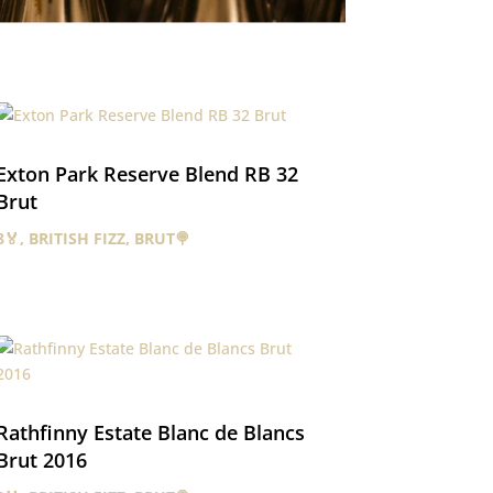
Exton Park Reserve Blend RB 32
Brut
8🏅
,
BRITISH FIZZ
,
BRUT🍭
Rathfinny Estate Blanc de Blancs
Brut 2016