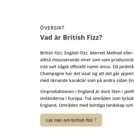
ÖVERSIKT
Vad är British Fizz?
British Fizz, English Fizz, Merrett Method eller
alltså mousserande viner som som producerat
inte valt något officiellt namn ännu. Då jordmå
Champagne har det visat sig att det går ypper
med liknande karaktär som på andra sidan En
Vinproduktionen i England är dock liten i jäm
vinländerna i Europa. Två områden som lyckats
England. Områden med bördiga landskap och et
Läs mer om british fizz