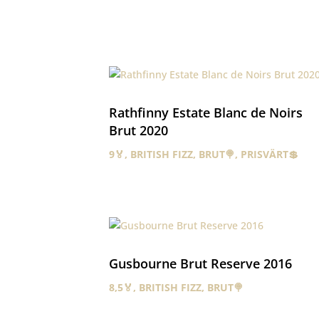
Rathfinny Estate Blanc de Noirs
Brut 2020
9🏅
,
BRITISH FIZZ
,
BRUT🍭
,
PRISVÄRT💲
Gusbourne Brut Reserve 2016
8,5🏅
,
BRITISH FIZZ
,
BRUT🍭