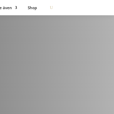
e även
Shop