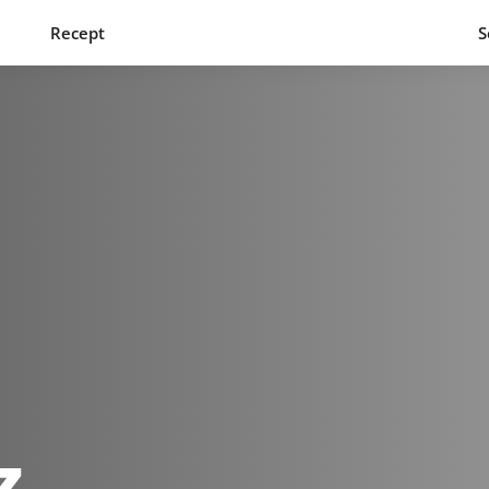
Recept
S
z