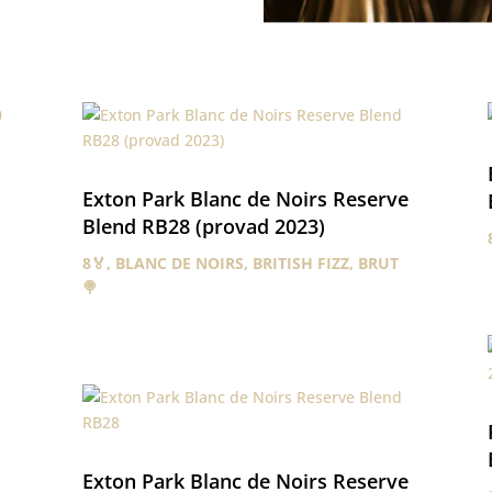
Exton Park Blanc de Noirs Reserve
Blend RB28 (provad 2023)
8🏅
,
BLANC DE NOIRS
,
BRITISH FIZZ
,
BRUT
🍭
Exton Park Blanc de Noirs Reserve