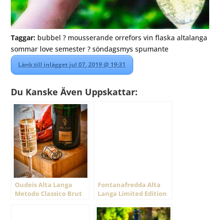
Taggar:
bubbel ? mousserande orrefors vin flaska altalanga
sommar love semester ? söndagsmys spumante
Länk till inlägget jul 07, 2019 @ 19:31
Du Kanske Även Uppskattar:
Oudeis Alta Langa
Fontanafredda Alta
Metodo Classico Brut
Langa Limited Edition
2016
2016