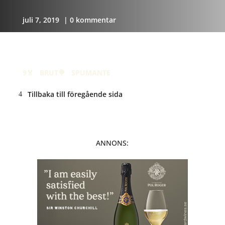
juli 7, 2019
| 0 kommentar
Ca’ de Lion Alta Langa
Millesimato Brut 2014
9🏅
·
BRUT🍭
·
SPUMANTE
Tillbaka till föregående sida
ANNONS: