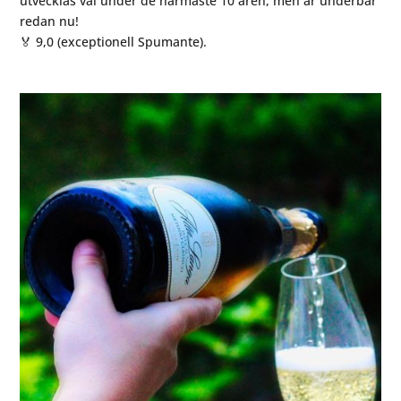
utvecklas väl under de närmaste 10 åren, men är underbar
redan nu!
🏅 9,0 (exceptionell Spumante).
⠀⠀⠀⠀⠀⠀⠀⠀⠀