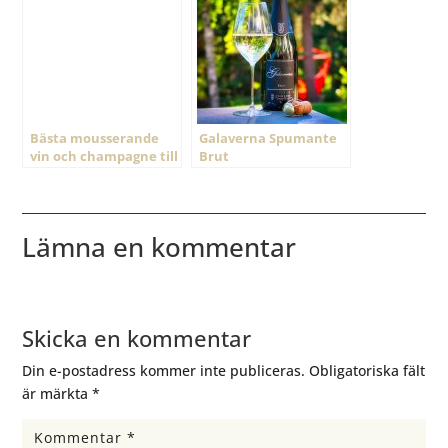
Bästa mousserande
Galaverna Spumante
vin och champagne till
Brut
nyår 2020
Lämna en kommentar
Skicka en kommentar
Din e-postadress kommer inte publiceras.
Obligatoriska fält
är märkta
*