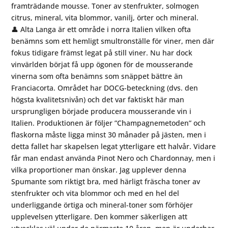
framträdande mousse. Toner av stenfrukter, solmogen
citrus, mineral, vita blommor, vanilj, örter och mineral.
👤 Alta Langa är ett område i norra Italien vilken ofta
benämns som ett hemligt smultronställe för viner, men där
fokus tidigare främst legat på still viner. Nu har dock
vinvärlden börjat få upp ögonen för de mousserande
vinerna som ofta benämns som snäppet bättre än
Franciacorta. Området har DOCG-beteckning (dvs. den
högsta kvalitetsnivån) och det var faktiskt här man
ursprungligen började producera mousserande vin i
Italien. Produktionen är följer ”Champagnemetoden” och
flaskorna måste ligga minst 30 månader på jästen, men i
detta fallet har skapelsen legat ytterligare ett halvår. Vidare
får man endast använda Pinot Nero och Chardonnay, men i
vilka proportioner man önskar. Jag upplever denna
Spumante som riktigt bra, med härligt fräscha toner av
stenfrukter och vita blommor och med en hel del
underliggande örtiga och mineral-toner som förhöjer
upplevelsen ytterligare. Den kommer säkerligen att