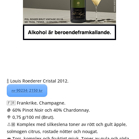
🍾 Louis Roederer Cristal 2012.
nr 90234; 2150 kr
🇫🇷 Frankrike, Champagne.
🍇 60% Pinot Noir och 40% Chardonnay.
🍭 0,75 g/100 ml (Brut).
👃🏼 Komplex med silkeslena toner av rött och gult äpple,
solmogen citrus, rostade nötter och nougat.
💋 Torr, komplex och fruktigt mjuk. Toner av gula och röda