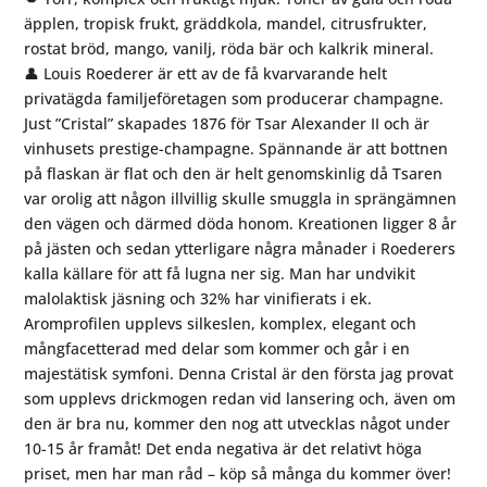
äpplen, tropisk frukt, gräddkola, mandel, citrusfrukter,
rostat bröd, mango, vanilj, röda bär och kalkrik mineral.
👤 Louis Roederer är ett av de få kvarvarande helt
privatägda familjeföretagen som producerar champagne.
Just ”Cristal” skapades 1876 för Tsar Alexander II och är
vinhusets prestige-champagne. Spännande är att bottnen
på flaskan är flat och den är helt genomskinlig då Tsaren
var orolig att någon illvillig skulle smuggla in sprängämnen
den vägen och därmed döda honom. Kreationen ligger 8 år
på jästen och sedan ytterligare några månader i Roederers
kalla källare för att få lugna ner sig. Man har undvikit
malolaktisk jäsning och 32% har vinifierats i ek.
Aromprofilen upplevs silkeslen, komplex, elegant och
mångfacetterad med delar som kommer och går i en
majestätisk symfoni. Denna Cristal är den första jag provat
som upplevs drickmogen redan vid lansering och, även om
den är bra nu, kommer den nog att utvecklas något under
10-15 år framåt! Det enda negativa är det relativt höga
priset, men har man råd – köp så många du kommer över!