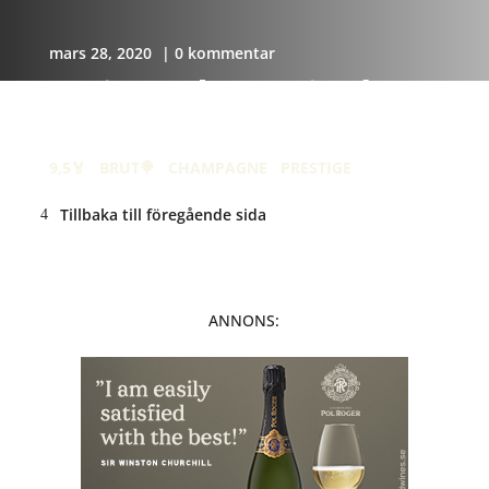
mars 28, 2020
| 0 kommentar
Louis Roederer Cristal
2012
9,5🏅
·
BRUT🍭
·
CHAMPAGNE
·
PRESTIGE
Tillbaka till föregående sida
ANNONS: