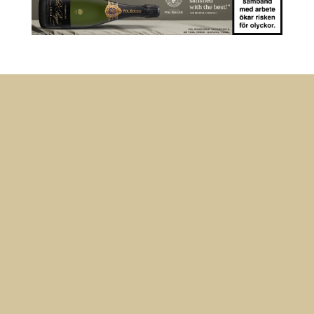
Anmäl dig till vårt nyhetsbrev
Ta del av nyheter från oss på Mousserande!
Meddelande om lyckad
överföring
Prenumerera