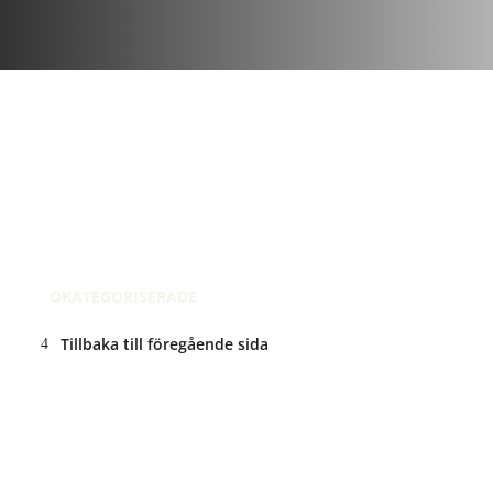
augusti 21, 2015
| 19 kommentar
Recension av fredag
OKATEGORISERADE
Tillbaka till föregående sida
ANNONS: