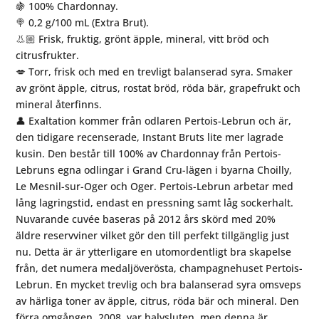
🍇 100% Chardonnay.
🍭 0,2 g/100 mL (Extra Brut).
👃🏼 Frisk, fruktig, grönt äpple, mineral, vitt bröd och
citrusfrukter.
💋 Torr, frisk och med en trevligt balanserad syra. Smaker
av grönt äpple, citrus, rostat bröd, röda bär, grapefrukt och
mineral återfinns.
👤 Exaltation kommer från odlaren Pertois-Lebrun och är,
den tidigare recenserade, Instant Bruts lite mer lagrade
kusin. Den består till 100% av Chardonnay från Pertois-
Lebruns egna odlingar i Grand Cru-lägen i byarna Choilly,
Le Mesnil-sur-Oger och Oger. Pertois-Lebrun arbetar med
lång lagringstid, endast en pressning samt låg sockerhalt.
Nuvarande cuvée baseras på 2012 års skörd med 20%
äldre reservviner vilket gör den till perfekt tillgänglig just
nu. Detta är är ytterligare en utomordentligt bra skapelse
från, det numera medaljöverösta, champagnehuset Pertois-
Lebrun. En mycket trevlig och bra balanserad syra omsveps
av härliga toner av äpple, citrus, röda bär och mineral. Den
förra omgången, 2008, var halvsluten, men denna är