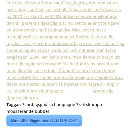
Taggar:
? lördagsgodis champagne ? sol skumpa
mousserande bubbel
Länk till inlägget mar 02, 2019 @ 20:31