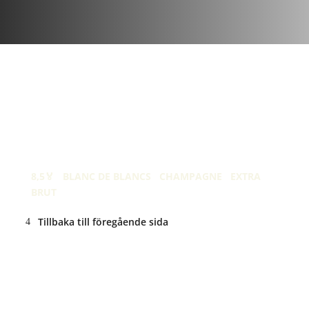
mars 2, 2019
| 23 kommentar
Pertois-Lebrun Exaltation
Grand Cru Blanc de Blanc
8,5🏅
·
BLANC DE BLANCS
·
CHAMPAGNE
·
EXTRA
BRUT
Tillbaka till föregående sida
ANNONS: