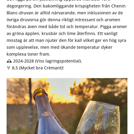
degorgering. Den bakomliggande krispigheten från Chenin
Blanc-druvan är alltid närvarande, men inklusionen av de
övriga druvorna gör denna riktigt intressant och aromen
förändras även med både tid och temperatur. Pigga aromer
av gröna äpplen, krusbär och lime återfinns. Ett vanligt
misstag är att man njuter den för kall vilket ger en hög syra
som upplevelse, men med ökande temperatur dyker
komplexa toner fram.⁠
🕰 2024-2028 (Viss lagringspotential).⁠
🏅 8,5 (Mycket bra Crémant)!⁠