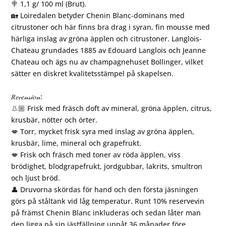
🍭 1,1 g/ 100 ml (Brut).⁠
🏡 Loiredalen betyder Chenin Blanc-dominans med
citrustoner och här finns bra drag i syran, fin mousse med
härliga inslag av gröna äpplen och citrustoner. Langlois-
Chateau grundades 1885 av Edouard Langlois och Jeanne
Chateau och ägs nu av champagnehuset Bollinger, vilket
sätter en diskret kvalitetsstämpel på skapelsen.⁠⁠
𝑅𝑒𝒸𝑒𝓃𝓈𝒾𝑜𝓃:⁠
👃🏼 Frisk med fräsch doft av mineral, gröna äpplen, citrus,
krusbär, nötter och örter.⁠
💋 Torr, mycket frisk syra med inslag av gröna äpplen,
krusbär, lime, mineral och grapefrukt.⁠
💋 Frisk och fräsch med toner av röda äpplen, viss
brödighet, blodgrapefrukt, jordgubbar, lakrits, smultron
och ljust bröd.⁠
👤 Druvorna skördas för hand och den första jäsningen
görs på ståltank vid låg temperatur. Runt 10% reservevin
på främst Chenin Blanc inkluderas och sedan låter man
den ligga på sin jästfällning uppåt 36 månader före