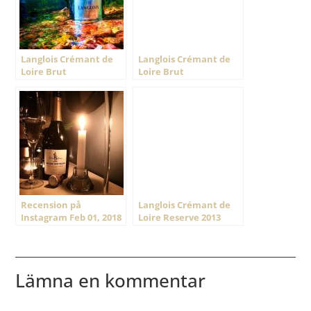
Langlois Crémant de
Langlois Crémant de
Loire Brut
Loire Brut
Recension på
Langlois Crémant de
Instagram Feb 01, 2018
Loire Reserve 2013
@ 18:57
Lämna en kommentar