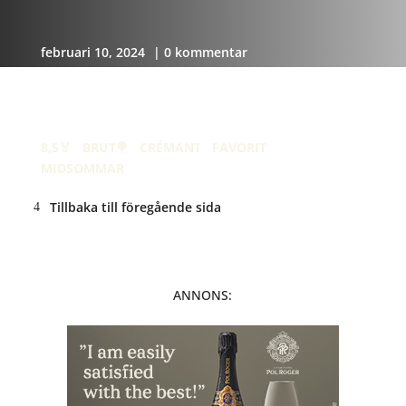
februari 10, 2024
| 0 kommentar
Langlois Crémant de Loire
Brut (beige etikett)
8,5🏅
·
BRUT🍭
·
CRÉMANT
·
FAVORIT
·
MIDSOMMAR
Tillbaka till föregående sida
ANNONS: