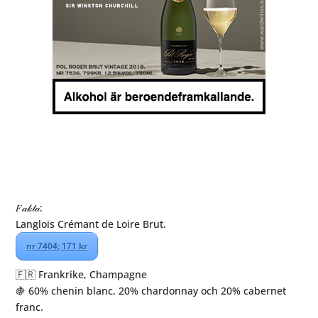
𝐹𝒶𝓀𝓉𝒶:⁠
Langlois Crémant de Loire Brut.⁠
nr 7404; 171 kr
🇫🇷 Frankrike, Champagne
🍇 60% chenin blanc, 20% chardonnay och 20% cabernet
franc.⁠