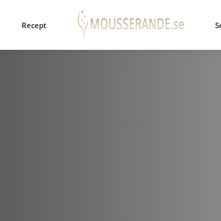
Recept
S