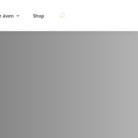
e även
Shop