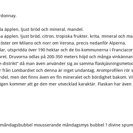
rdonnay.
la äpplen, ljust bröd och mineral, mandel.
 äpplen, ljust bröd, citron, tropiska frukter, krita, mineral och m
t, öster om Milano och norr om Verona, precis nedanför Alperna.
r, utspridda över 190 hektar och de tio kommunerna i Franciacor
året. Druvorna odlas på 200-350 meters höjd och många vinkännar
e-distrikt” då man även använder sig av samma flaskjäsningsmeto
er från Lombardiet och denna är inget undantag. Aromprofilen rör s
ndel, men det finns även en fin mineralet och bördighet bakom. Vil
rligen kommer att ge den mer utvecklad karaktär. Flaskan har även
ips måndagsbubbel mousserande måndagsmys bubbel ? divine spu