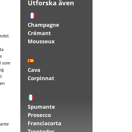
Utforska även
Champagne
Crémant
andel.
Mousseux
ta
e
d som
Cava
ig
l
Corpinnat
 en
Spumante
Prosecco
Franciacorta
mante
Trentodoc