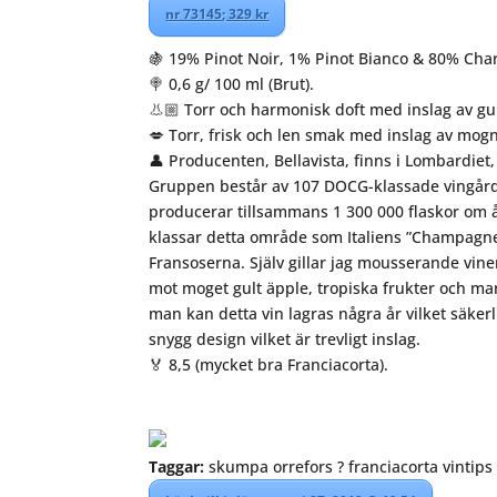
nr 73145; 329 kr
🍇 19% Pinot Noir, 1% Pinot Bianco & 80% Cha
🍭 0,6 g/ 100 ml (Brut).
👃🏼 Torr och harmonisk doft med inslag av gu
💋 Torr, frisk och len smak med inslag av mogna
👤 Producenten, Bellavista, finns i Lombardie
Gruppen består av 107 DOCG-klassade vingårda
producerar tillsammans 1 300 000 flaskor om 
klassar detta område som Italiens ”Champagn
Fransoserna. Själv gillar jag mousserande vin
mot moget gult äpple, tropiska frukter och ma
man kan detta vin lagras några år vilket säke
snygg design vilket är trevligt inslag.
🏅 8,5 (mycket bra Franciacorta).
⠀⠀⠀⠀⠀⠀⠀⠀⠀
Taggar:
skumpa orrefors ? franciacorta vint